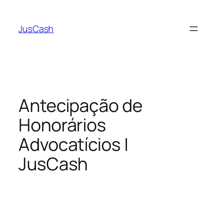
Pular
para
JusCash
o
conteúdo
Antecipação de
Honorários
Advocatícios |
JusCash