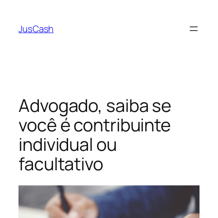
Pular
para
JusCash
o
conteúdo
Advogado, saiba se
você é contribuinte
individual ou
facultativo